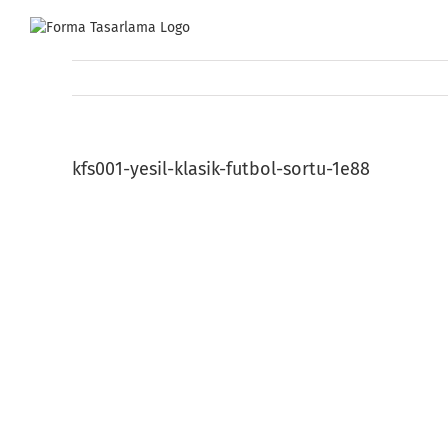
Skip
to
content
kfs001-yesil-klasik-futbol-sortu-1e88