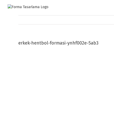
Skip
to
content
erkek-hentbol-formasi-ynhf002e-5ab3