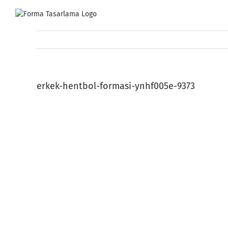
Skip
to
content
erkek-hentbol-formasi-ynhf005e-9373