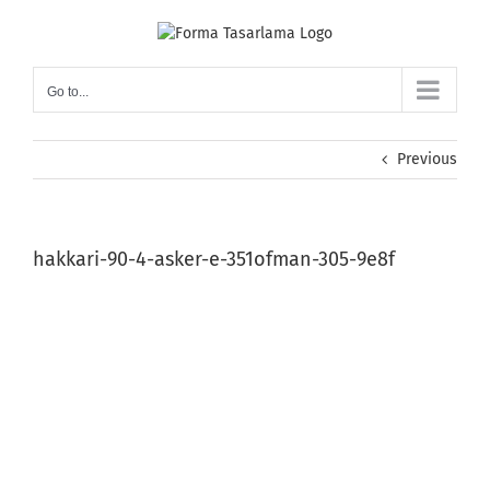
Skip
to
content
Go to...
Previous
hakkari-90-4-asker-e-351ofman-305-9e8f