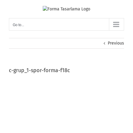
Skip
to
content
Go to...
Previous
c-grup_1-spor-forma-f18c