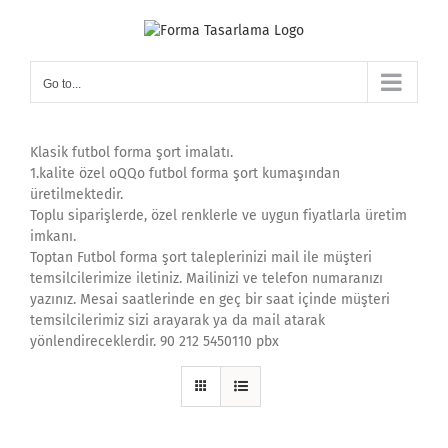
Skip
to
content
Go to...
Klasik futbol forma şort imalatı.
1.kalite özel oQQo futbol forma şort kumaşından
üretilmektedir.
Toplu siparişlerde, özel renklerle ve uygun fiyatlarla üretim
imkanı.
Toptan Futbol forma şort taleplerinizi mail ile müşteri
temsilcilerimize iletiniz. Mailinizi ve telefon numaranızı
yazınız. Mesai saatlerinde en geç bir saat içinde müşteri
temsilcilerimiz sizi arayarak ya da mail atarak
yönlendireceklerdir. 90 212 5450110 pbx