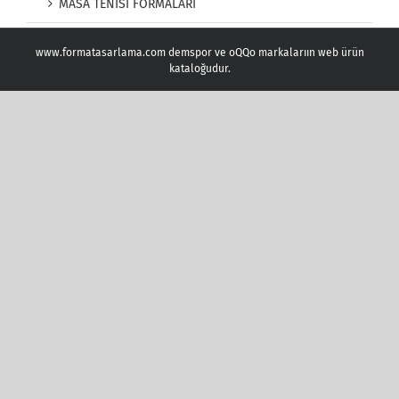
MASA TENİSİ FORMALARI
www.formatasarlama.com demspor ve oQQo markalarıın web ürün
kataloğudur.