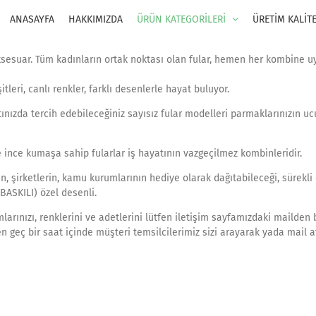
ANASAYFA
HAKKIMIZDA
ÜRÜN KATEGORİLERİ
ÜRETİM KALİT
ksesuar. Tüm kadınların ortak noktası olan fular, hemen her kombine 
leri, canlı renkler, farklı desenlerle hayat buluyor.
ızda tercih edebileceğiniz sayısız fular modelleri parmaklarınızın u
 ince kumaşa sahip fularlar iş hayatının vazgeçilmez kombinleridir.
rin, şirketlerin, kamu kurumlarının hediye olarak dağıtabileceği, sürekli 
ASKILI) özel desenli.
arınızı, renklerini ve adetlerini lütfen iletişim sayfamızdaki mailden bi
en geç bir saat içinde müşteri temsilcilerimiz sizi arayarak yada mail 