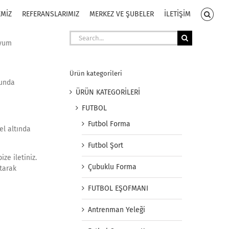
EMİZ
REFERANSLARIMIZ
MERKEZ VE ŞUBELER
İLETİŞİM
Search
uyum
for:
Ürün kategorileri
cunda
ÜRÜN KATEGORİLERİ
FUTBOL
Futbol Forma
el altında
Futbol Şort
ze iletiniz.
Çubuklu Forma
atarak
FUTBOL EŞOFMANI
Antrenman Yeleği