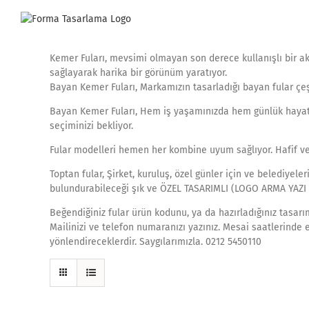
Skip
to
content
Kemer Fuları, mevsimi olmayan son derece kullanışlı bir a
sağlayarak harika bir görünüm yaratıyor.
Bayan Kemer Fuları, Markamızın tasarladığı bayan fular çeşit
Bayan Kemer Fuları, Hem iş yaşamınızda hem günlük hayatın
seçiminizi bekliyor.
Fular modelleri hemen her kombine uyum sağlıyor. Hafif ve
Toptan fular, Şirket, kuruluş, özel günler için ve belediyele
bulundurabileceği şık ve ÖZEL TASARIMLI (LOGO ARMA YAZI B
Beğendiğiniz fular ürün kodunu, ya da hazırladığınız tasarıml
Mailinizi ve telefon numaranızı yazınız. Mesai saatlerinde 
yönlendireceklerdir. Saygılarımızla. 0212 5450110