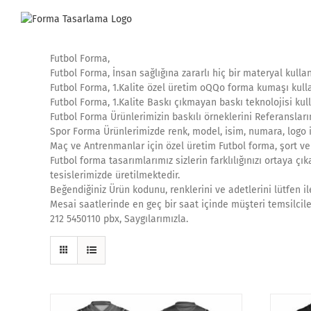
Skip
to
content
Futbol Forma,
Futbol Forma, İnsan sağlığına zararlı hiç bir materyal kull
Futbol Forma, 1.Kalite özel üretim oQQo forma kumaşı kull
Futbol Forma, 1.Kalite Baskı çıkmayan baskı teknolojisi kul
Futbol Forma Ürünlerimizin baskılı örneklerini Referanslarım
Spor Forma Ürünlerimizde renk, model, isim, numara, logo i
Maç ve Antrenmanlar için özel üretim Futbol forma, şort ve 
Futbol forma tasarımlarımız sizlerin farklılığınızı ortaya çı
tesislerimizde üretilmektedir.
Beğendiğiniz Ürün kodunu, renklerini ve adetlerini lütfen il
Mesai saatlerinde en geç bir saat içinde müşteri temsilcile
212 5450110 pbx, Saygılarımızla.