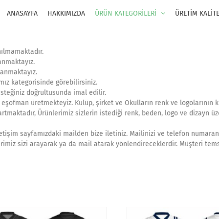
ANASAYFA
HAKKIMIZDA
ÜRÜN KATEGORİLERİ
ÜRETİM KALİT
anılmamaktadır.
anmaktayız.
lanmaktayız.
ız kategorisinde görebilirsiniz.
steğiniz doğrultusunda imal edilir.
eşofman üretmekteyiz. Kulüp, şirket ve Okulların renk ve logolarının ku
kartmaktadır, Ürünlerimiz sizlerin istediği renk, beden, logo ve dizayn ü
etişim sayfamızdaki mailden bize iletiniz. Mailinizi ve telefon numaranı
rimiz sizi arayarak ya da mail atarak yönlendireceklerdir. Müşteri tems