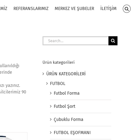
EMİZ
REFERANSLARIMIZ
MERKEZ VE ŞUBELER
İLETİŞİM
Search
for:
Ürün kategorileri
llanıldığı
zerinde
ÜRÜN KATEGORİLERİ
FUTBOL
zı yazınız.
ilcilerimiz 90
Futbol Forma
Futbol Şort
Çubuklu Forma
FUTBOL EŞOFMANI