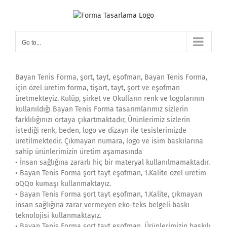
Skip
to
content
Go to...
Bayan Tenis Forma, şort, tayt, eşofman, Bayan Tenis Forma,
için özel üretim forma, tişört, tayt, şort ve eşofman
üretmekteyiz. Kulüp, şirket ve Okulların renk ve logolarının
kullanıldığı Bayan Tenis Forma tasarımlarımız sizlerin
farklılığınızı ortaya çıkartmaktadır, Ürünlerimiz sizlerin
istediği renk, beden, logo ve dizayn ile tesislerimizde
üretilmektedir. Çıkmayan numara, logo ve isim baskılarına
sahip ürünlerimizin üretim aşamasında
• İnsan sağlığına zararlı hiç bir materyal kullanılmamaktadır.
• Bayan Tenis Forma şort tayt eşofman, 1.Kalite özel üretim
oQQo kumaşı kullanmaktayız.
• Bayan Tenis Forma şort tayt eşofman, 1.Kalite, çıkmayan
insan sağlığına zarar vermeyen eko-teks belgeli baskı
teknolojisi kullanmaktayız.
• Bayan Tenis Forma şort tayt eşofman, Ürünlerimizin baskılı