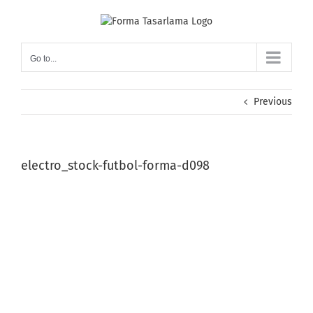
Skip
to
content
Go to...
Previous
electro_stock-futbol-forma-d098