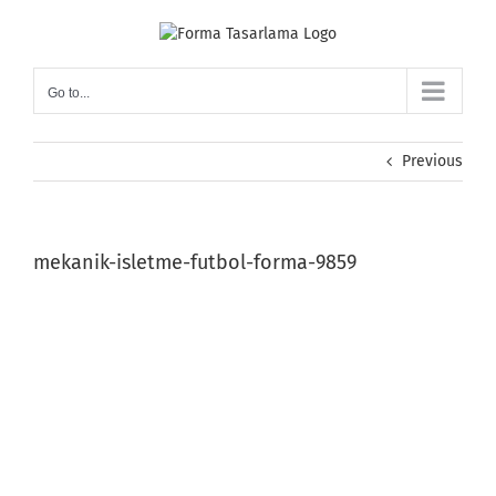
Skip
to
content
Go to...
Previous
mekanik-isletme-futbol-forma-9859