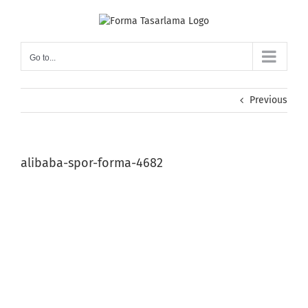
Skip
to
content
Go to...
Previous
alibaba-spor-forma-4682