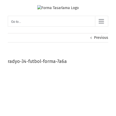
Skip
to
content
Go to...
Previous
radyo-34-futbol-forma-7a6a