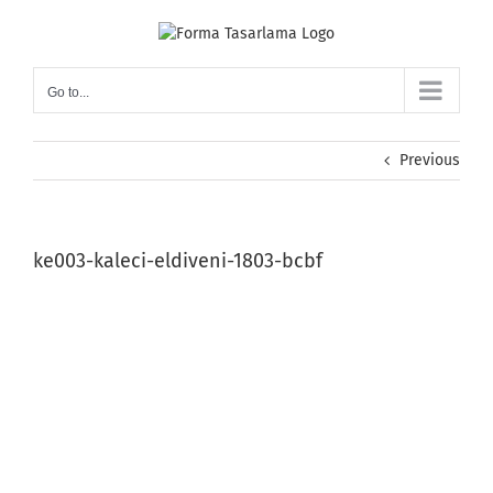
Skip
to
content
Go to...
Previous
ke003-kaleci-eldiveni-1803-bcbf