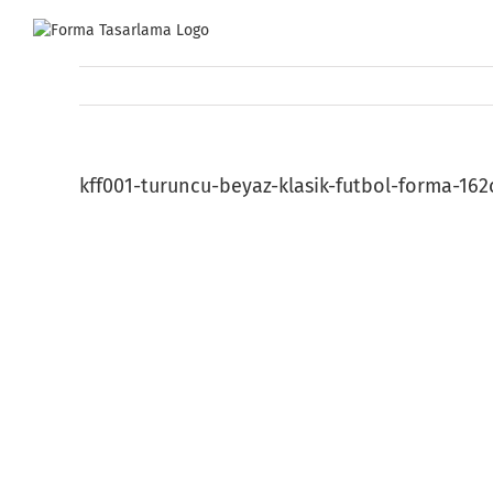
Skip
to
content
kff001-turuncu-beyaz-klasik-futbol-forma-162