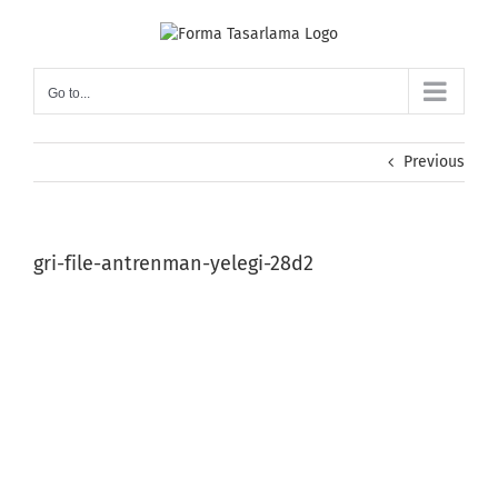
Skip
to
content
Go to...
Previous
gri-file-antrenman-yelegi-28d2