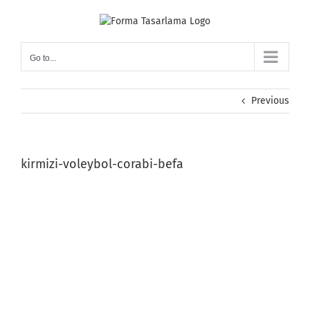
Skip
to
content
Go to...
Previous
kirmizi-voleybol-corabi-befa