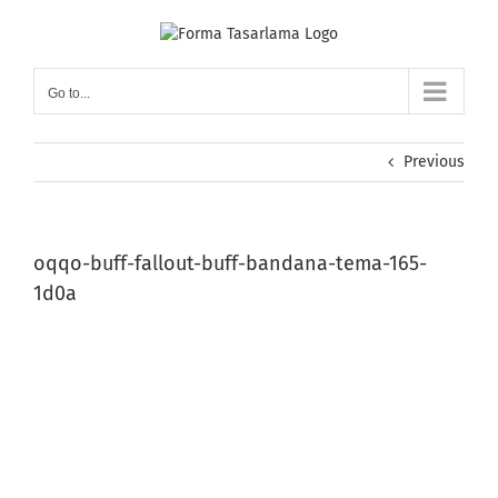
Skip
to
content
Go to...
Previous
oqqo-buff-fallout-buff-bandana-tema-165-
1d0a