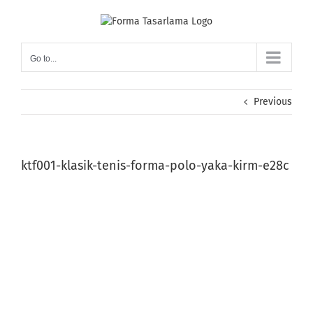
Skip
to
content
Go to...
Previous
ktf001-klasik-tenis-forma-polo-yaka-kirm-e28c