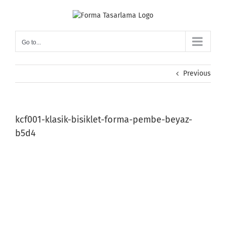
Skip
to
content
Go to...
Previous
kcf001-klasik-bisiklet-forma-pembe-beyaz-
b5d4