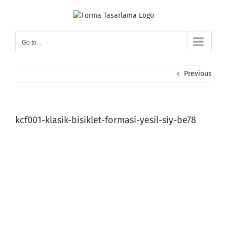
Skip
to
content
Go to...
Previous
kcf001-klasik-bisiklet-formasi-yesil-siy-be78