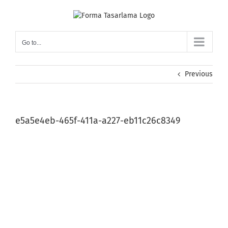
Skip
to
content
Go to...
Previous
e5a5e4eb-465f-411a-a227-eb11c26c8349