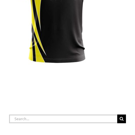
Search
for: