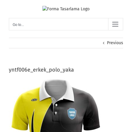
Skip
to
content
Go to...
Previous
yntf006e_erkek_polo_yaka