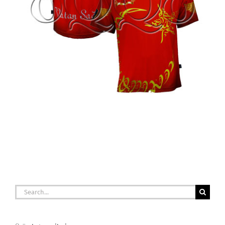
Search
for: