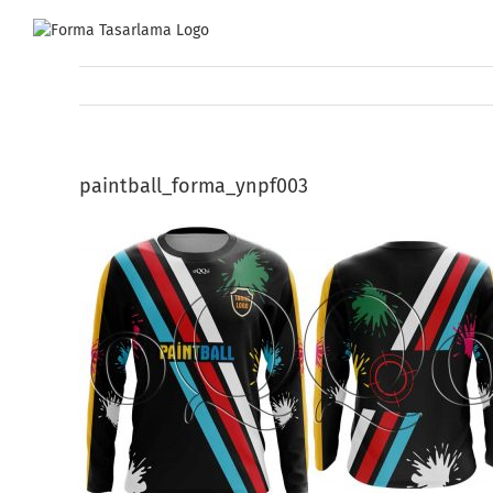
Skip
to
content
paintball_forma_ynpf003