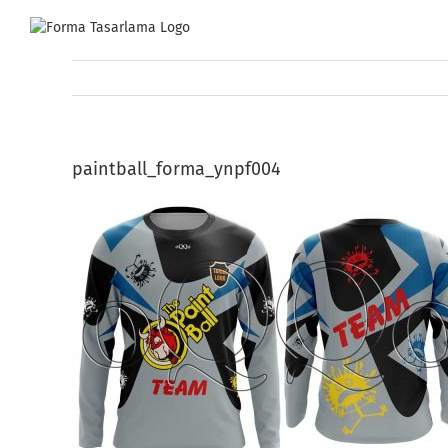
Skip
to
content
paintball_forma_ynpf004