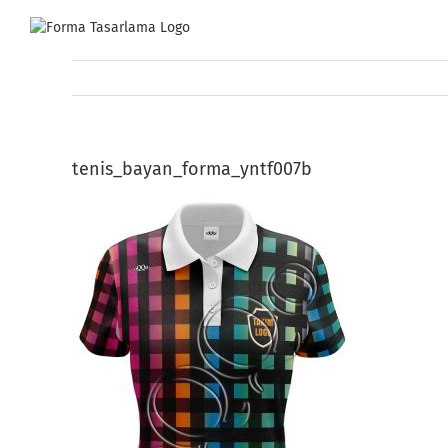
Skip
to
content
tenis_bayan_forma_yntf007b