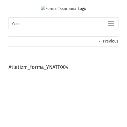
Skip
to
content
Go to...
Previous
Atletizm_forma_YNATF004