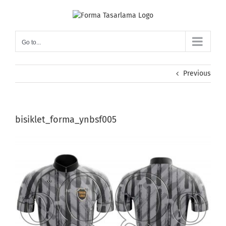
Skip
to
content
Go to...
Previous
bisiklet_forma_ynbsf005