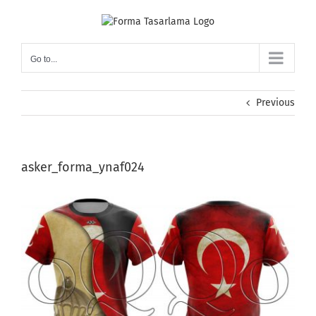
Skip
to
content
Go to...
Previous
asker_forma_ynaf024