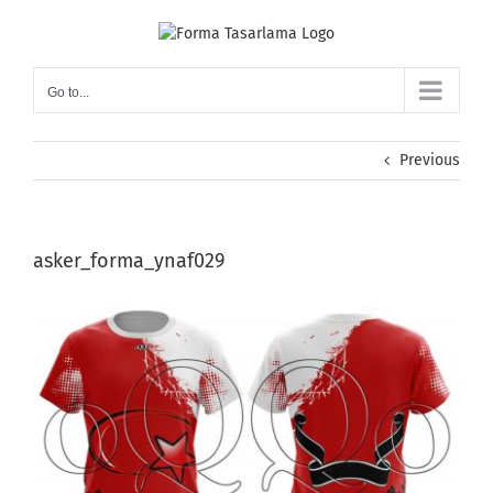
Skip
to
content
Go to...
Previous
asker_forma_ynaf029