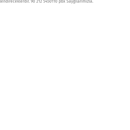
lendireceklerdir. 90 212 5450110 pbx Saygılarımızla.