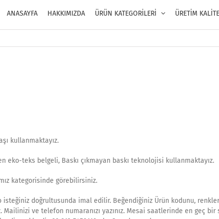
ANASAYFA
HAKKIMIZDA
ÜRÜN KATEGORİLERİ
ÜRETİM KALİT
aşı kullanmaktayız.
en eko-teks belgeli, Baskı çıkmayan baskı teknolojisi kullanmaktayız.
ız kategorisinde görebilirsiniz.
isteğiniz doğrultusunda imal edilir. Beğendiğiniz Ürün kodunu, renkler
z. Mailinizi ve telefon numaranızı yazınız. Mesai saatlerinde en geç bir 