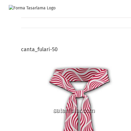
Skip
to
content
canta_fulari-50