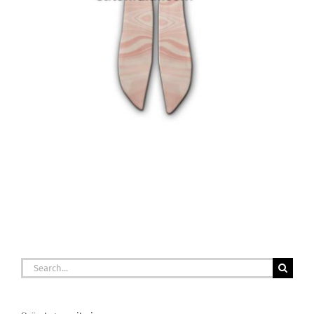
Search
for: