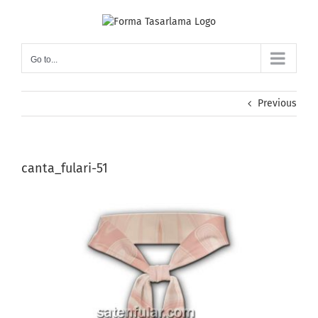
Skip
to
content
Go to...
Previous
canta_fulari-51