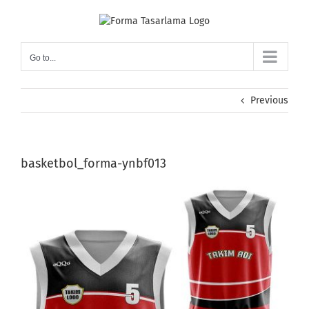
Skip
to
content
Go to...
Previous
basketbol_forma-ynbf013