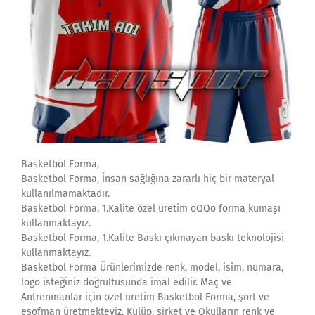
Basketbol Forma,
Basketbol Forma, İnsan sağlığına zararlı hiç bir materyal
kullanılmamaktadır.
Basketbol Forma, 1.Kalite özel üretim oQQo forma kumaşı
kullanmaktayız.
Basketbol Forma, 1.Kalite Baskı çıkmayan baskı teknolojisi
kullanmaktayız.
Basketbol Forma Ürünlerimizde renk, model, isim, numara,
logo isteğiniz doğrultusunda imal edilir. Maç ve
Antrenmanlar için özel üretim Basketbol Forma, şort ve
eşofman üretmekteyiz. Kulüp, şirket ve Okulların renk ve