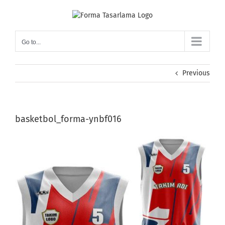
Skip
to
content
Go to...
Previous
basketbol_forma-ynbf016