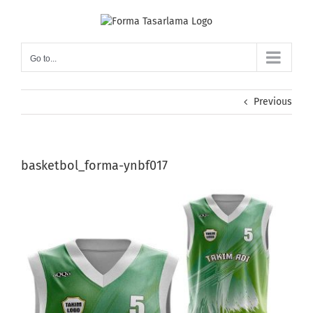
Skip
to
content
Go to...
Previous
basketbol_forma-ynbf017