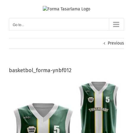
Skip
to
content
Go to...
Previous
basketbol_forma-ynbf012