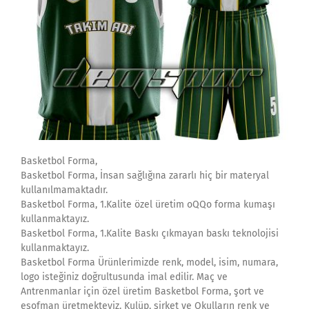
Basketbol Forma,
Basketbol Forma, İnsan sağlığına zararlı hiç bir materyal
kullanılmamaktadır.
Basketbol Forma, 1.Kalite özel üretim oQQo forma kumaşı
kullanmaktayız.
Basketbol Forma, 1.Kalite Baskı çıkmayan baskı teknolojisi
kullanmaktayız.
Basketbol Forma Ürünlerimizde renk, model, isim, numara,
logo isteğiniz doğrultusunda imal edilir. Maç ve
Antrenmanlar için özel üretim Basketbol Forma, şort ve
eşofman üretmekteyiz. Kulüp, şirket ve Okulların renk ve