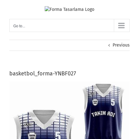
Skip
to
content
Go to...
Previous
basketbol_forma-YNBF027