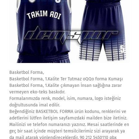
Basketbol Forma,
Basketbol Forma, 1.Kalite Ter Tutmaz oQQo forma Kumaşı
Basketbol Forma, 1.Kalite çıkmayan İnsan sağlığına zarar
vermeyen eko-teks baskıdır.
Formalarımızda renk, model, isim, numara, logo isteğiniz
doğrultusunda imal edilir.
Beğendiğiniz BASKETBOL FORMA ürün kodunu, renklerini ve
adetlerini lütfen iletişim sayfamızdaki mailden bize iletiniz.
Mailinizi ve telefon numaranızı yazınız. Mesai saatlerinde en
geç bir saat içinde müşteri temsilcilerimiz sizi arayarak ya
da mail atarak yönlendireceklerdir. 90 212 5450110 pbx