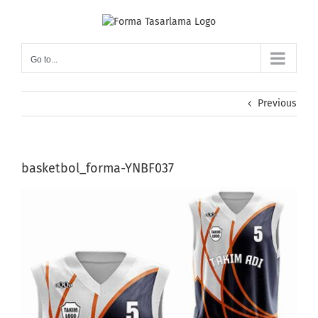
Skip
to
content
Go to...
Previous
basketbol_forma-YNBF037