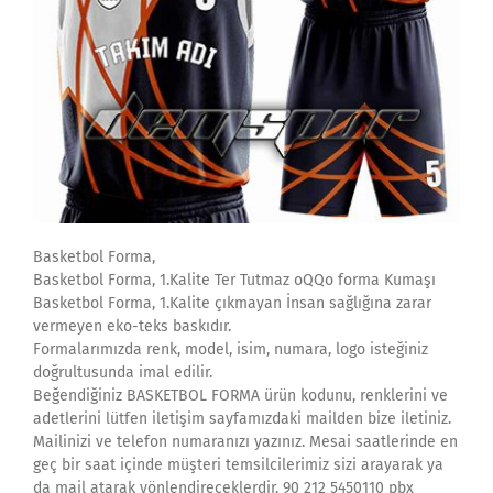
Basketbol Forma,
Basketbol Forma, 1.Kalite Ter Tutmaz oQQo forma Kumaşı
Basketbol Forma, 1.Kalite çıkmayan İnsan sağlığına zarar
vermeyen eko-teks baskıdır.
Formalarımızda renk, model, isim, numara, logo isteğiniz
doğrultusunda imal edilir.
Beğendiğiniz BASKETBOL FORMA ürün kodunu, renklerini ve
adetlerini lütfen iletişim sayfamızdaki mailden bize iletiniz.
Mailinizi ve telefon numaranızı yazınız. Mesai saatlerinde en
geç bir saat içinde müşteri temsilcilerimiz sizi arayarak ya
da mail atarak yönlendireceklerdir. 90 212 5450110 pbx