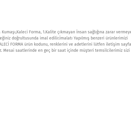
 Kumaşı,Kaleci Forma, 1.Kalite çıkmayan İnsan sağlığına zarar vermey
eğiniz doğrultusunda imal edilir.İmalatı Yapılmış benzeri ürünlerimizi
KALECİ FORMA ürün kodunu, renklerini ve adetlerini lütfen iletişim sayf
ız. Mesai saatlerinde en geç bir saat içinde müşteri temsilcilerimiz siz