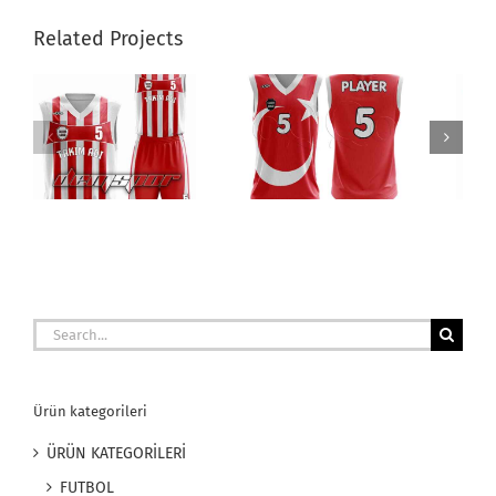
Related Projects
a
Voleybol Forma
Futbol Forma
Search
for:
Ürün kategorileri
ÜRÜN KATEGORİLERİ
FUTBOL