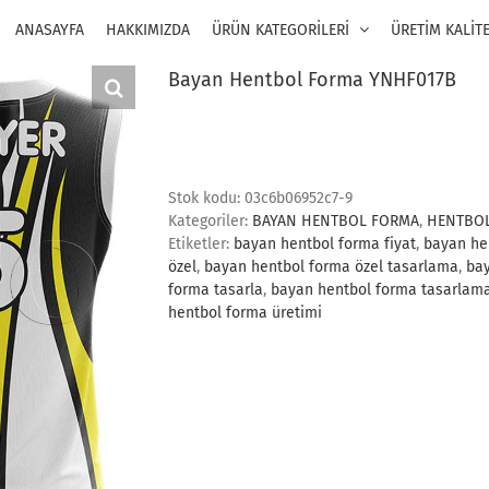
ANASAYFA
HAKKIMIZDA
ÜRÜN KATEGORİLERİ
ÜRETİM KALİT
Bayan Hentbol Forma YNHF017B
Stok kodu:
03c6b06952c7-9
Kategoriler:
BAYAN HENTBOL FORMA
,
HENTBO
Etiketler:
bayan hentbol forma fiyat
,
bayan he
özel
,
bayan hentbol forma özel tasarlama
,
ba
forma tasarla
,
bayan hentbol forma tasarlam
hentbol forma üretimi