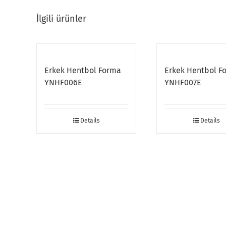
İlgili ürünler
Erkek Hentbol Forma
Erkek Hentbol F
YNHF006E
YNHF007E
Details
Details