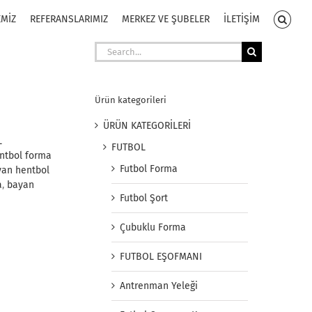
EMİZ
REFERANSLARIMIZ
MERKEZ VE ŞUBELER
İLETİŞİM
Search
for:
Ürün kategorileri
ÜRÜN KATEGORİLERİ
L
FUTBOL
ntbol forma
Futbol Forma
yan hentbol
a
,
bayan
Futbol Şort
Çubuklu Forma
FUTBOL EŞOFMANI
Antrenman Yeleği