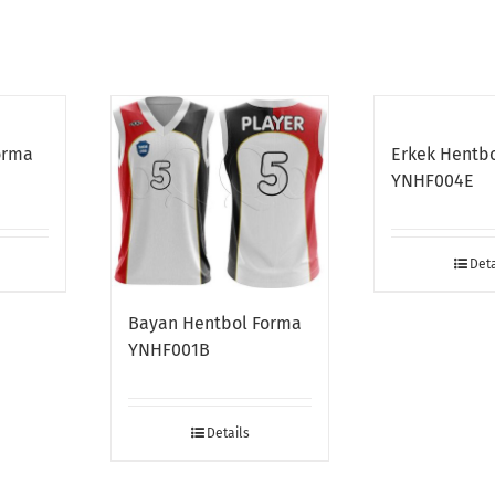
orma
Erkek Hentb
YNHF004E
Deta
Bayan Hentbol Forma
YNHF001B
Details