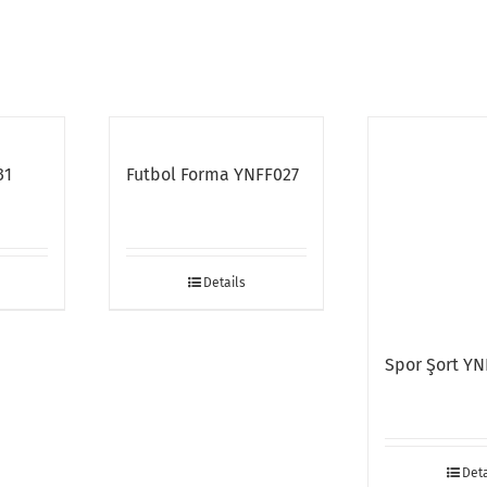
31
Futbol Forma YNFF027
Spor Şort Y
Details
Deta