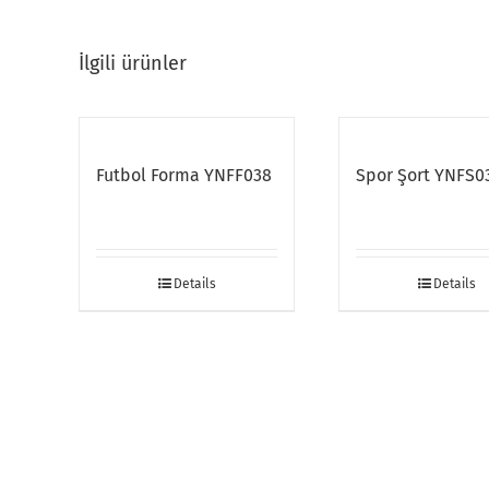
İlgili ürünler
Futbol Forma YNFF038
Spor Şort YNFS0
Details
Details