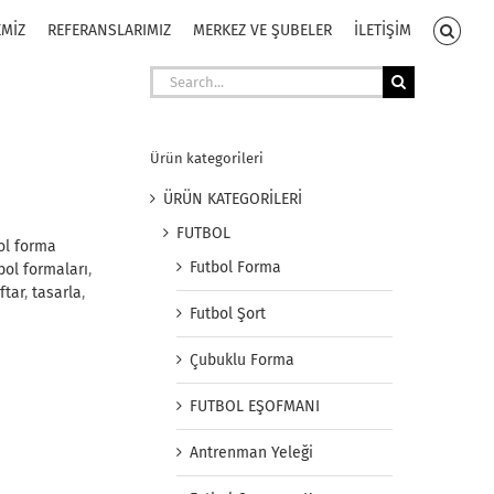
EMİZ
REFERANSLARIMIZ
MERKEZ VE ŞUBELER
İLETİŞİM
Search
for:
Ürün kategorileri
ÜRÜN KATEGORİLERİ
FUTBOL
ol forma
Futbol Forma
ol formaları
,
ftar
,
tasarla
,
Futbol Şort
Çubuklu Forma
FUTBOL EŞOFMANI
Antrenman Yeleği