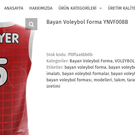
ANASAYFA
HAKKIMIZDA
ÜRÜN KATEGORİLERİ
ÜRETİM KALİT
Bayan Voleybol Forma YNVF008B
Stok kodu:
7f6ffaa6bb0b
Kategoriler:
Bayan Voleybol Forma
,
VOLEYBOL
Etiketler:
bayan voleybol forma
,
bayan voleyb
imalatı
,
bayan voleybol formalar
,
bayan voleyb
bayan voleybol forması
,
modelleri
,
takım
,
tara
üretimi