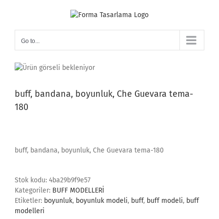
Skip
to
content
Go to...
buff, bandana, boyunluk, Che Guevara tema-
180
buff, bandana, boyunluk, Che Guevara tema-180
Stok kodu:
4ba29b9f9e57
Kategoriler:
BUFF MODELLERİ
Etiketler:
boyunluk
,
boyunluk modeli
,
buff
,
buff modeli
,
buff
modelleri