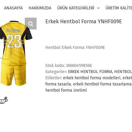
ANASAYFA
HAKKIMIZDA
ÜRÜN KATEGORİLERİ
ÜRETİM KALİT
Erkek Hentbol Forma YNHF009E
Hentbol Erkek Forma YNHF009E
Stok kodu:
36660e59856b
Kategoriler:
ERKEK HENTBOL FORMA
,
HENTBOL
Etiketler:
erkek hentbol forma modelleri
,
erke
forma tasarla
,
erkek hentbol forma tasarlama
hentbol forma üretimi