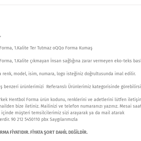
,
 Forma, 1.Kalite Ter Tutmaz oQQo Forma Kumaş
Forma, 1.Kalite çıkmayan İnsan sağlığına zarar vermeyen eko-teks bask
 renk, model, isim, numara, logo isteğiniz doğrultusunda imal edilir.
ş benzeri ürünlerimizi Referanslı Ürünlerimiz kategorisinde görebilirsi
rkek Hentbol Forma ürün kodunu, renklerini ve adetlerini lütfen iletişi
ilden bize iletiniz. Mailinizi ve telefon numaranızı yazınız. Mesai saa
 içinde müşteri temsilcilerimiz sizi arayarak ya da mail atarak
rdir. 90 212 5450110 pbx Saygılarımızla
MA FİYATIDIR. FİYATA ŞORT DAHİL DEĞİLDİR.