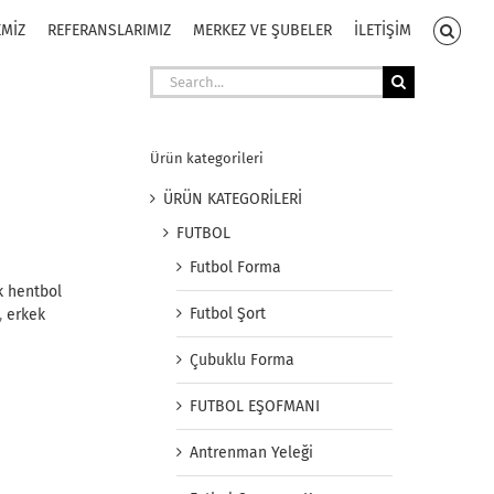
EMİZ
REFERANSLARIMIZ
MERKEZ VE ŞUBELER
İLETİŞİM
Search
for:
Ürün kategorileri
ÜRÜN KATEGORİLERİ
FUTBOL
Futbol Forma
k hentbol
Futbol Şort
,
erkek
Çubuklu Forma
FUTBOL EŞOFMANI
Antrenman Yeleği