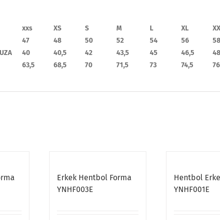
xxs
XS
S
M
L
XL
X
47
48
50
52
54
56
5
UZA
40
40,5
42
43,5
45
46,5
4
63,5
68,5
70
71,5
73
74,5
76
orma
Erkek Hentbol Forma
Hentbol Erke
YNHF003E
YNHF001E