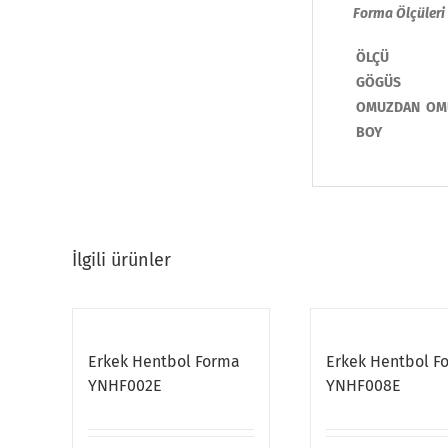
Forma Ölçüleri
ÖLÇÜ
GÖGÜS
OMUZDAN OM
BOY
İlgili ürünler
Erkek Hentbol Forma
Erkek Hentbol F
YNHF002E
YNHF008E