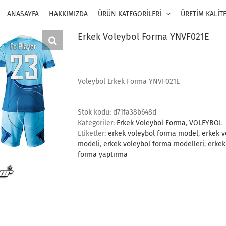
ANASAYFA
HAKKIMIZDA
ÜRÜN KATEGORİLERİ
ÜRETİM KALİT
Erkek Voleybol Forma YNVF021E
Voleybol Erkek Forma YNVF021E
Stok kodu:
d71fa38b648d
Kategoriler:
Erkek Voleybol Forma
,
VOLEYBOL
Etiketler:
erkek voleybol forma model
,
erkek v
modeli
,
erkek voleybol forma modelleri
,
erkek
forma yaptırma