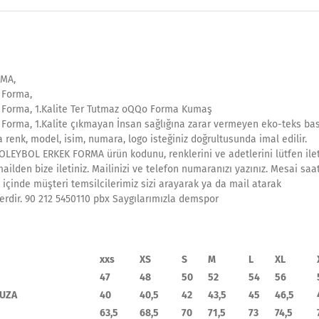
MA,
 Forma,
 Forma, 1.Kalite Ter Tutmaz oQQo Forma Kumaş
 Forma, 1.Kalite çıkmayan İnsan sağlığına zarar vermeyen eko-teks bask
 renk, model, isim, numara, logo isteğiniz doğrultusunda imal edilir.
OLEYBOL ERKEK FORMA ürün kodunu, renklerini ve adetlerini lütfen ile
ilden bize iletiniz. Mailinizi ve telefon numaranızı yazınız. Mesai saa
 içinde müşteri temsilcilerimiz sizi arayarak ya da mail atarak
erdir. 90 212 5450110 pbx Saygılarımızla demspor
xxs
XS
S
M
L
XL
47
48
50
52
54
56
UZA
40
40,5
42
43,5
45
46,5
63,5
68,5
70
71,5
73
74,5