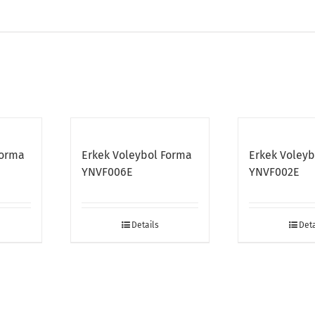
Forma
Erkek Voleybol Forma
Erkek Voley
YNVF006E
YNVF002E
Details
Deta