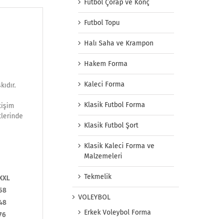
Futbol Çorap ve Konç
Futbol Topu
Halı Saha ve Krampon
Hakem Forma
Kaleci Forma
ıdır.
Klasik Futbol Forma
tişim
tlerinde
Klasik Futbol Şort
Klasik Kaleci Forma ve
Malzemeleri
Tekmelik
XXL
58
VOLEYBOL
48
Erkek Voleybol Forma
76