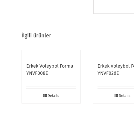
İlgili ürünler
Erkek Voleybol Forma
Erkek Voleybol 
YNVF008E
YNVF026E
Details
Details