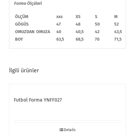
Forma Ölçüleri
ÖLÇÜM
xxs
XS
S
M
GÖGÜS
47
48
50
52
OMUZDAN OMUZA
40
40,5
42
43,5
BOY
63,5
68,5
70
71,5
İlgili ürünler
Futbol Forma YNFF027
Details