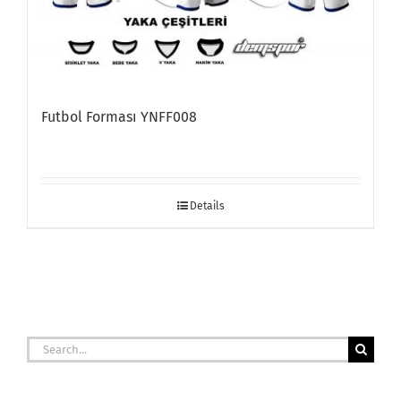
Futbol Forması YNFF008
Details
Search
for: