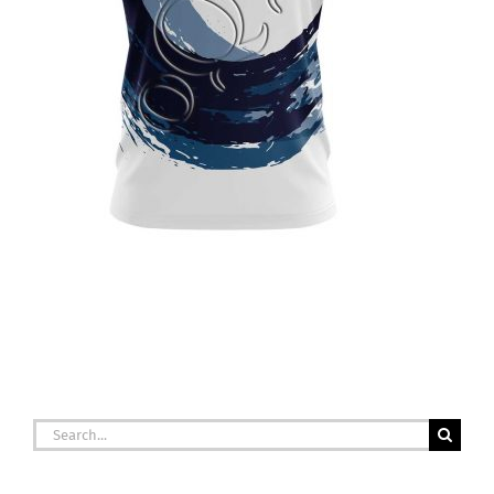
Search
for: