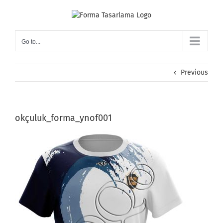
Skip
to
content
Go to...
Previous
okçuluk_forma_ynof001