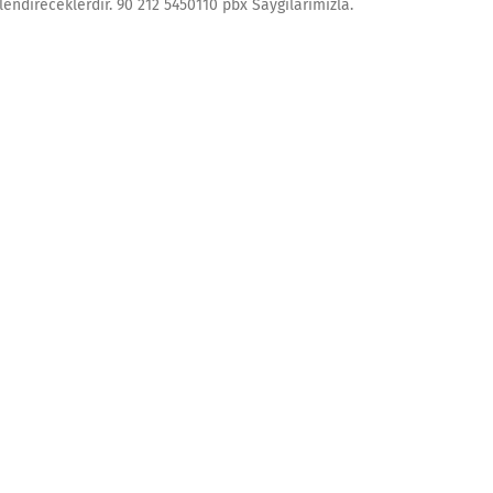
lendireceklerdir. 90 212 5450110 pbx Saygılarımızla.