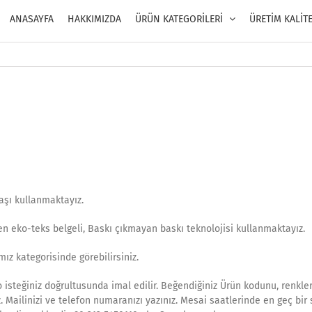
ANASAYFA
HAKKIMIZDA
ÜRÜN KATEGORİLERİ
ÜRETİM KALİT
aşı kullanmaktayız.
en eko-teks belgeli, Baskı çıkmayan baskı teknolojisi kullanmaktayız.
ız kategorisinde görebilirsiniz.
isteğiniz doğrultusunda imal edilir. Beğendiğiniz Ürün kodunu, renkler
z. Mailinizi ve telefon numaranızı yazınız. Mesai saatlerinde en geç bir 